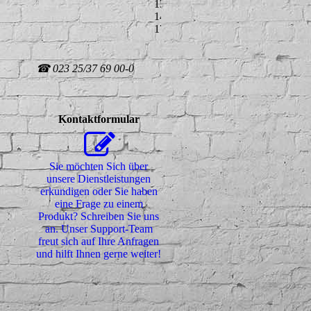
13:00
14:00-
17:00
☎ 023 25/37 69 00-0
Kontaktformular
Sie möchten Sich über
unsere Dienstleistungen
erkundigen oder Sie haben
eine Frage zu einem
Produkt? Schreiben Sie uns
an. Unser Support-Team
freut sich auf Ihre Anfragen
und hilft Ihnen gerne weiter!